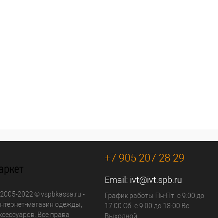
+7 905 207 28 29
Email:
ivt@ivt.spb.ru
 2005-2022 © vspbkassa.ru -
График работы Пн-Пт: с 9:00 до
нтернет-магазин одежды,
17:00 Сб: с 9:00 до 18:00 Вс:
ксессуаров. Все права
Выходной