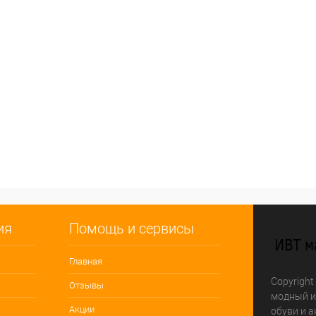
ия
Помощь и сервисы
Главная
Copyright
Отзывы
модный и
Акции
обуви и а