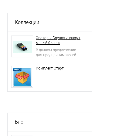
Коллекции
Эвотор и Боунасье спасут
малый бизнес
В данном предложении
для предпринимателей
Комплект Старт
Блог